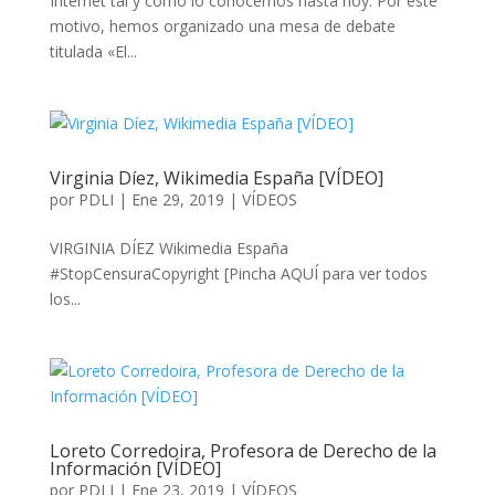
Internet tal y como lo conocemos hasta hoy. Por este
motivo, hemos organizado una mesa de debate
titulada «El...
Virginia Díez, Wikimedia España [VÍDEO]
por
PDLI
|
Ene 29, 2019
|
VÍDEOS
VIRGINIA DÍEZ Wikimedia España
#StopCensuraCopyright [Pincha AQUÍ para ver todos
los...
Loreto Corredoira, Profesora de Derecho de la
Información [VÍDEO]
por
PDLI
|
Ene 23, 2019
|
VÍDEOS