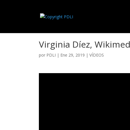
Virginia Díez, Wikime
por
PDLI
|
Ene 29, 2019
|
VÍDEOS