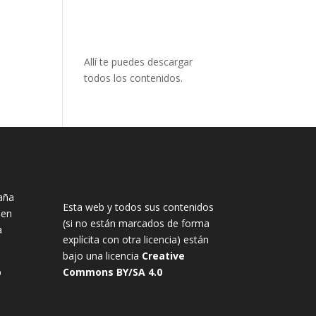
Allí te puedes descargar
todos los contenidos.
aña
Esta web y todos sus contenidos
nen
(si no están marcados de forma
a
explícita con otra licencia) están
bajo una licencia
Creative
b
Commons BY/SA 4.0