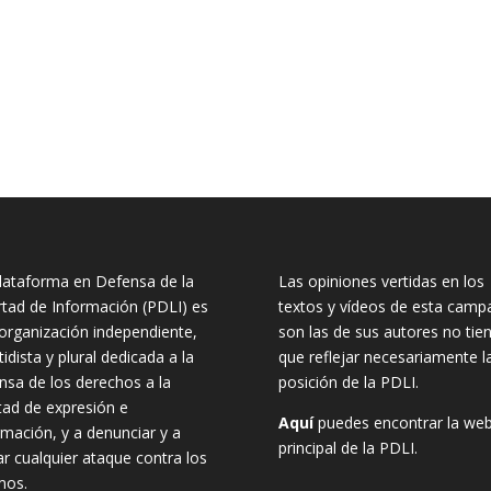
lataforma en Defensa de la
Las opiniones vertidas en los
rtad de Información (PDLI) es
textos y vídeos de esta camp
organización independiente,
son las de sus autores no tie
tidista y plural dedicada a la
que reflejar necesariamente l
nsa de los derechos a la
posición de la PDLI.
rtad de expresión e
Aquí
puedes encontrar la we
rmación, y a denunciar y a
principal de la PDLI.
ar cualquier ataque contra los
mos.