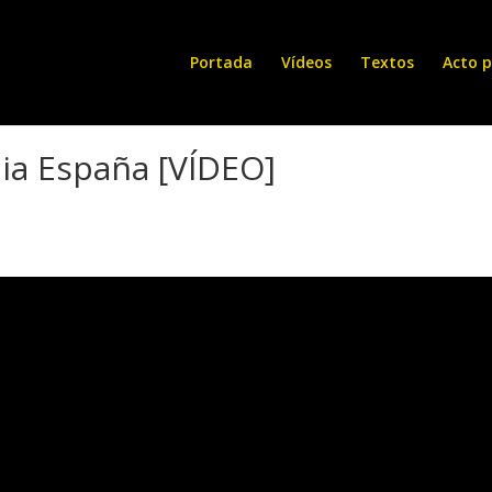
Portada
Vídeos
Textos
Acto p
dia España [VÍDEO]