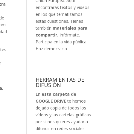
Unión Europea. Aquí
tra
encontrarás textos y vídeos
en los que tematizamos
de
estas cuestiones. Tienes
ram
también
materiales para
edad
compartir.
Infórmate.
Participa en la vida pública.
Haz democracia.
ntes
e
n
HERRAMIENTAS DE
s
DIFUSIÓN
a,
En
esta carpeta de
GOOGLE DRIVE
te hemos
dejado copia de todos los
vídeos y las cartelas gráficas
por si nos quieres ayudar a
difundir en redes sociales.