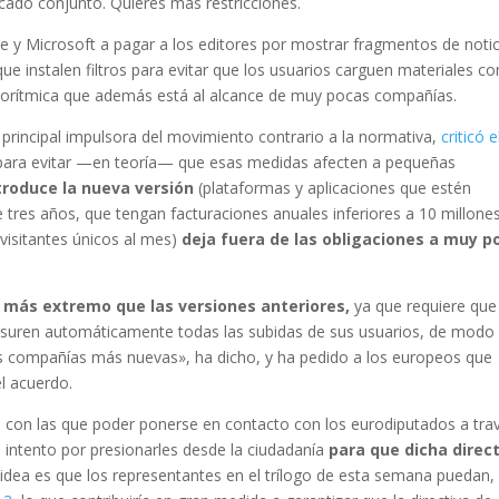
cado conjunto. Quieres más restricciones.
e y Microsoft a pagar a los editores por mostrar fragmentos de notic
 que instalen filtros para evitar que los usuarios carguen materiales co
lgorítmica que además está al alcance de muy pocas compañías.
 y principal impulsora del movimiento contrario a la normativa,
criticó e
ara evitar —en teoría— que esas medidas afecten a pequeñas
troduce la nueva versión
(plataformas y aplicaciones que estén
 tres años, que tengan facturaciones anuales inferiores a 10 millone
visitantes únicos al mes)
deja fuera de las obligaciones a muy p
 más extremo que las versiones anteriores,
ya que requiere que
nsuren automáticamente todas las subidas de sus usuarios, de modo
s compañías más nuevas», ha dicho, y ha pedido a los europeos que
el acuerdo.
s
con las que poder ponerse en contacto con los eurodiputados a tra
un intento por presionarles desde la ciudadanía
para que dicha direc
 idea es que los representantes en el trílogo de esta semana puedan, 