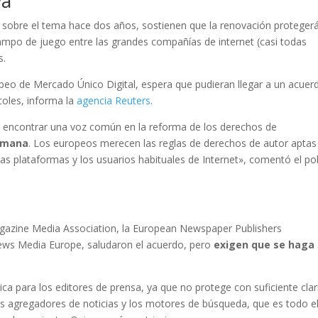
va
 sobre el tema hace dos años, sostienen que la renovación protegerá
campo de juego entre las grandes compañías de internet (casi todas
s.
opeo de Mercado Único Digital, espera que pudieran llegar a un acuer
coles, informa la
agencia Reuters
.
 a encontrar una voz común en la reforma de los derechos de
semana
. Los europeos merecen las reglas de derechos de autor aptas
 las plataformas y los usuarios habituales de Internet», comentó el pol
gazine Media Association, la European Newspaper Publishers
 News Media Europe, saludaron el acuerdo, pero
exigen que se haga
dica para los editores de prensa, ya que no protege con suficiente cla
los agregadores de noticias y los motores de búsqueda, que es todo e