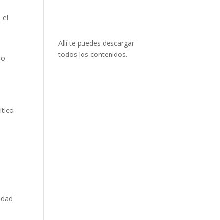
 el
Allí te puedes descargar
todos los contenidos.
do
ítico
ridad
l