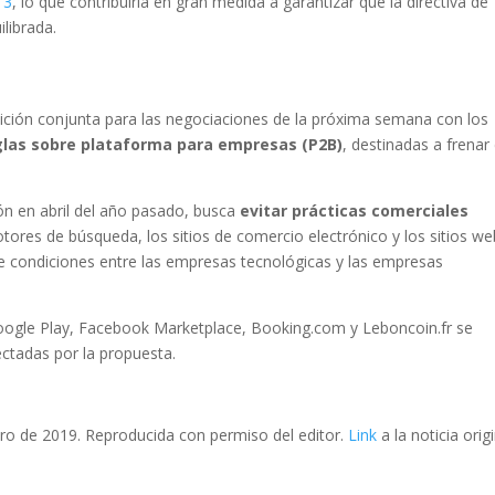
13
, lo que contribuiría en gran medida a garantizar que la directiva de
librada.
ición conjunta para las negociaciones de la próxima semana con los
glas sobre plataforma para empresas (P2B)
, destinadas a frenar 
ión en abril del año pasado, busca
evitar prácticas comerciales
otores de búsqueda, los sitios de comercio electrónico y los sitios w
 de condiciones entre las empresas tecnológicas y las empresas
ogle Play, Facebook Marketplace, Booking.com y Leboncoin.fr se
ctadas por la propuesta.
ero de 2019. Reproducida con permiso del editor.
Link
a la noticia orig