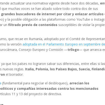
pretende actualizar una normativa vigente desde hace dos décadas,
en
l que muchas voces se han alzado sobre todo contra dos de sus
 grandes buscadores de internet por citar y enlazar artículos
o) y la posible obligación a las plataformas como YouTube o Instag
ar un
filtrado previo de contenidos
susceptibles de violar la propi
e turno, que recae en Rumanía, adoptado por el Comité de Representa
omo la versión
adoptada en el Parlamento Europeo en septiembre d
e Eurocámara, Consejo Europeo y Comisión —
trílogo
— que arranca e
 que los países no lograron salvar sus diferencias, entre ellas si la
s nuevas reglas.
Italia, Polonia, los Países Bajos, Suecia, Finlandi
aron
el borrador.
a
(fundamental para negociar el desbloqueo),
arrecian los
 políticos y compañías interesadas contra los mencionados
tículos 11 y 13 del proyecto de directiva.