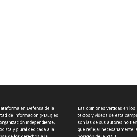
lataforma en Defensa de la
Las opiniones vertidas en los
rtad de Información (PDLI) es
textos y vídeos de esta camp
organización independiente,
son las de sus autores no tie
tidista y plural dedicada a la
que reflejar necesariamente l
nsa de los derechos a la
posición de la PDLI.