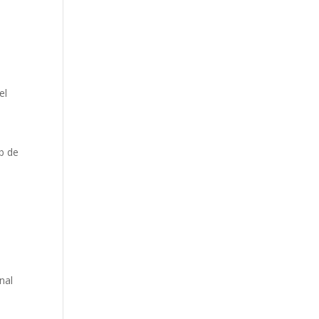
el
eb de
inal