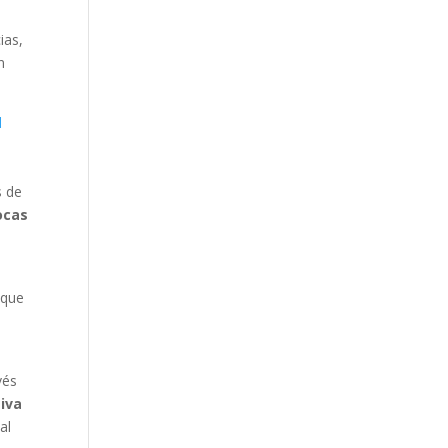
ias,
n
l
s de
ocas
 que
vés
tiva
al