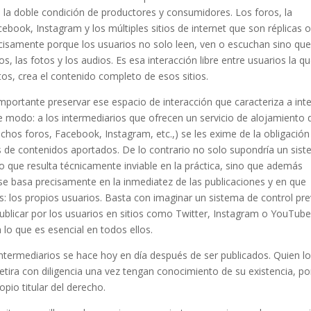
nen la doble condición de productores y consumidores. Los foros, la
ebook, Instagram y los múltiples sitios de internet que son réplicas 
ecisamente porque los usuarios no solo leen, ven o escuchan sino qu
s, las fotos y los audios. Es esa interacción libre entre usuarios la qu
os, crea el contenido completo de esos sitios.
mportante preservar ese espacio de interacción que caracteriza a int
nte modo: a los intermediarios que ofrecen un servicio de alojamiento 
chos foros, Facebook, Instagram, etc.,) se les exime de la obligación
s de contenidos aportados. De lo contrario no solo supondría un sis
 que resulta técnicamente inviable en la práctica, sino que además
 se basa precisamente en la inmediatez de las publicaciones y en que
: los propios usuarios. Basta con imaginar un sistema de control pre
ublicar por los usuarios en sitios como Twitter, Instagram o YouTub
lo que es esencial en todos ellos.
intermediarios se hace hoy en día después de ser publicados. Quien l
retira con diligencia una vez tengan conocimiento de su existencia, po
pio titular del derecho.