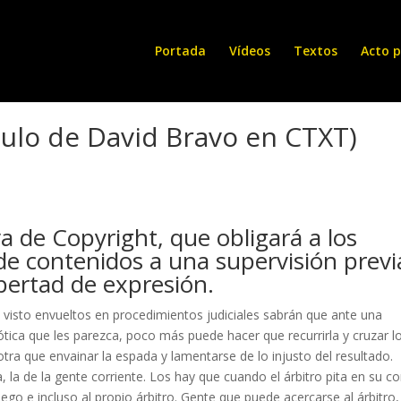
Portada
Vídeos
Textos
Acto p
ículo de David Bravo en CTXT)
iva de Copyright, que obligará a los
de contenidos a una supervisión previ
libertad de expresión.
isto envueltos en procedimientos judiciales sabrán que ante una
pótica que les parezca, poco más puede hacer que recurrirla y cruzar l
tra que envainar la espada y lamentarse de lo injusto del resultado.
, la de la gente corriente. Los hay que cuando el árbitro pita en su c
ego e incluso al propio árbitro. Gente que puede acercarse al árbitro,