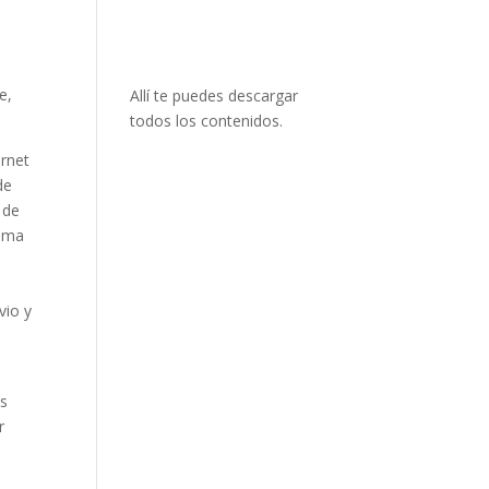
o
e
e,
Allí te puedes descargar
todos los contenidos.
ernet
de
 de
tema
vio y
e
os
r