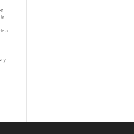
ón
 la
de a
a y