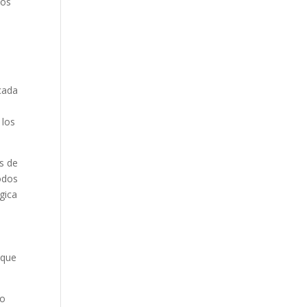
ios
cada
 los
s de
todos
gica
 que
to