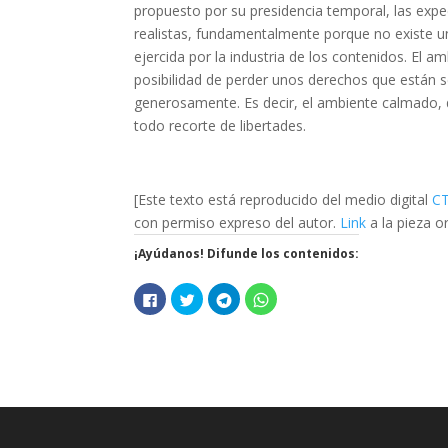
propuesto por su presidencia temporal, las expe
realistas, fundamentalmente porque no existe un
ejercida por la industria de los contenidos. El am
posibilidad de perder unos derechos que están 
generosamente. Es decir, el ambiente calmado, 
todo recorte de libertades.
[Este texto está reproducido del medio digital
C
con permiso expreso del autor.
Link
a la pieza or
¡Ayúdanos! Difunde los contenidos:
H
H
H
H
a
a
a
a
z
z
z
z
c
c
c
c
l
l
l
l
i
i
i
i
c
c
c
c
p
p
p
p
a
a
a
a
r
r
r
r
a
a
a
a
c
c
c
c
o
o
o
o