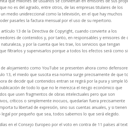
mita que millones de usuarios se conviertan en emisores de sus prop
 que no es del agrado, entre otros, de las empresas titulares de los
n un medio unidireccional como la televisión, en el que hay muchos
er pasarles la factura mensual por el uso de su repertorio.
rtículo 13 de la Directiva de Copyright, cuando convierte a los
veedores de contenidos y, por tanto, en responsables y emisores de 
aturaleza, y por la cuenta que les trae, los servicios que tengan
ue filtrarlos y supervisarlos porque a todos los efectos será como si
ios de alojamiento como YouTube se presenten ahora como defensore
tículo 13, el miedo que suscita esa norma surge precisamente de que 
 de decidir qué contenidos entran se regirá por la pura y simple ló
 publicación de todo lo que no le merezca el riesgo económico que
nidos que usen fragmentos de obras intelectuales pero que son
ivos, críticos o simplemente inocuos, quedarían fuera precisamente
rta tu libertad de expresión, sino sus cuentas anuales, y si tienen
sgo legal por pequeño que sea, todos sabemos lo que será elegido.
días en el Consejo Europeo por el voto en contra de 11 países al tex