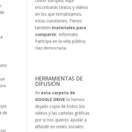
Unión Europea. Aquí
o
encontrarás textos y vídeos
nde
en los que tematizamos
estas cuestiones. Tienes
también
materiales para
compartir.
Infórmate.
na
Participa en la vida pública.
Haz democracia.
sino
HERRAMIENTAS DE
que
DIFUSIÓN
ora
En
esta carpeta de
GOOGLE DRIVE
te hemos
ejas
dejado copia de todos los
a de
vídeos y las cartelas gráficas
por si nos quieres ayudar a
difundir en redes sociales.
 con