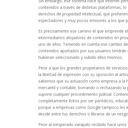
Sin embargo, ese sistema hace que internet per
contenidos a través de distintas plataformas, lo
derechos de propiedad intelectual, que prefiere
espectadores y muy pocos emisores a los que pod
Es precisamente ese camino el que emprende el a
intermediarios alojadores de contenidos en pro
uno de ellos. Teniendo en cuenta ese cambio de n
contenidos aportados por sus usuarios tendrán q
hubieran seleccionado y subido ellos mismos.
Pese a que los grandes propietarios de servic
la libertad de expresión con su oposición al ar
sabemos que su actuación como empresa a la hora
mercantil y contable, borrando o rechazando la
supone cualquier procedimiento judicial. Conte
completamente lícitos por ser paródicos, educat
porque a empresas como Google tampoco les impo
decidir entre tus derechos o librarse de un rie
Pese al inesperado varapalo recibido hace unos 