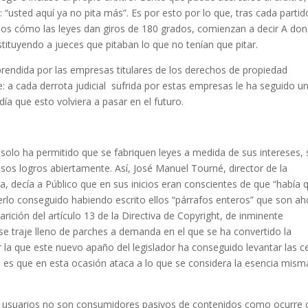
ra: “usted aquí ya no pita más”. Es por esto por lo que, tras cada partid
mos cómo las leyes dan giros de 180 grados, comienzan a decir A do
tituyendo a jueces que pitaban lo que no tenían que pitar.
prendida por las empresas titulares de los derechos de propiedad
te: a cada derrota judicial sufrida por estas empresas le ha seguido u
a que esto volviera a pasar en el futuro.
o solo ha permitido que se fabriquen leyes a medida de sus intereses, 
os logros abiertamente. Así, José Manuel Tourné, director de la
a, decía a Público que en sus inicios eran conscientes de que “había 
berlo conseguido habiendo escrito ellos “párrafos enteros” que son ah
aparición del artículo 13 de la Directiva de Copyright, de inminente
se traje lleno de parches a demanda en el que se ha convertido la
or la que este nuevo apaño del legislador ha conseguido levantar las c
es que en esta ocasión ataca a lo que se considera la esencia mism
sus usuarios no son consumidores pasivos de contenidos como ocurre