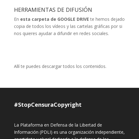
e
e
e
e
e
n
e
e
HERRAMIENTAS DE DIFUSIÓN
n
u
n
n
u
n
u
u
n
a
n
n
En
esta carpeta de GOOGLE DRIVE
te hemos dejado
a
v
a
a
v
e
v
v
copia de todos los vídeos y las cartelas gráficas por si
e
n
e
e
n
t
n
n
nos quieres ayudar a difundir en redes sociales.
t
a
t
t
a
n
a
a
n
a
n
n
a
n
a
a
n
u
n
n
u
e
u
u
e
v
e
e
v
a
v
v
a
)
a
a
Allí te puedes descargar todos los contenidos.
)
)
)
#StopCensuraCopyright
La Plataforma en Defensa de la Libertad de
Información (PDLI) es una organización independiente,