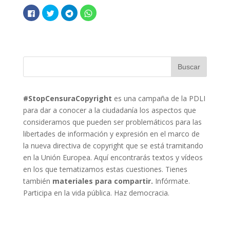
H
H
H
H
a
a
a
a
z
z
z
z
c
c
c
c
l
l
l
l
i
i
i
i
c
c
c
c
p
p
p
p
a
a
a
a
r
r
r
r
a
a
a
a
c
c
c
c
o
o
o
o
m
m
m
m
p
p
p
p
#StopCensuraCopyright
es una campaña de la PDLI
a
a
a
a
para dar a conocer a la ciudadanía los aspectos que
r
r
r
r
t
t
t
t
consideramos que pueden ser problemáticos para las
i
i
i
i
r
r
r
r
libertades de información y expresión en el marco de
e
e
e
e
n
n
n
n
la nueva directiva de copyright que se está tramitando
F
T
T
W
a
w
e
h
en la Unión Europea. Aquí encontrarás textos y vídeos
c
i
l
a
e
t
e
t
en los que tematizamos estas cuestiones. Tienes
b
t
g
s
o
e
r
A
también
materiales para compartir.
Infórmate.
o
r
a
p
k
(
m
p
Participa en la vida pública. Haz democracia.
(
S
(
(
S
e
S
S
e
a
e
e
a
b
a
a
b
r
b
b
r
e
r
r