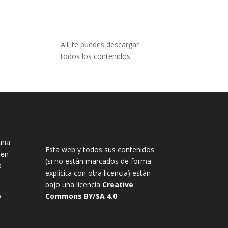
Allí te puedes descargar
todos los contenidos.
aña
Esta web y todos sus contenidos
nen
(si no están marcados de forma
a
explícita con otra licencia) están
bajo una licencia
Creative
b
Commons BY/SA 4.0