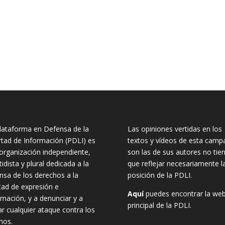
lataforma en Defensa de la
Las opiniones vertidas en los
rtad de Información (PDLI) es
textos y vídeos de esta camp
organización independiente,
son las de sus autores no tie
tidista y plural dedicada a la
que reflejar necesariamente l
nsa de los derechos a la
posición de la PDLI.
rtad de expresión e
Aquí
puedes encontrar la we
rmación, y a denunciar y a
principal de la PDLI.
ar cualquier ataque contra los
mos.