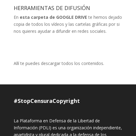
e
e
e
e
e
n
e
e
HERRAMIENTAS DE DIFUSIÓN
n
u
n
n
u
n
u
u
n
a
n
n
En
esta carpeta de GOOGLE DRIVE
te hemos dejado
a
v
a
a
v
e
v
v
copia de todos los vídeos y las cartelas gráficas por si
e
n
e
e
n
t
n
n
nos quieres ayudar a difundir en redes sociales.
t
a
t
t
a
n
a
a
n
a
n
n
a
n
a
a
n
u
n
n
u
e
u
u
e
v
e
e
v
a
v
v
a
)
a
a
Allí te puedes descargar todos los contenidos.
)
)
)
#StopCensuraCopyright
La Plataforma en Defensa de la Libertad de
Información (PDLI) es una organización independiente,
apartidista y plural dedicada a la defensa de los