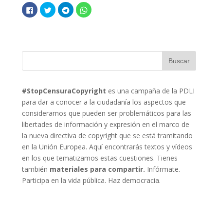
H
H
H
H
a
a
a
a
z
z
z
z
c
c
c
c
l
l
l
l
i
i
i
i
c
c
c
c
p
p
p
p
a
a
a
a
r
r
r
r
a
a
a
a
c
c
c
c
o
o
o
o
m
m
m
m
p
p
p
p
#StopCensuraCopyright
es una campaña de la PDLI
a
a
a
a
para dar a conocer a la ciudadanía los aspectos que
r
r
r
r
t
t
t
t
consideramos que pueden ser problemáticos para las
i
i
i
i
r
r
r
r
libertades de información y expresión en el marco de
e
e
e
e
n
n
n
n
la nueva directiva de copyright que se está tramitando
F
T
T
W
a
w
e
h
en la Unión Europea. Aquí encontrarás textos y vídeos
c
i
l
a
e
t
e
t
en los que tematizamos estas cuestiones. Tienes
b
t
g
s
o
e
r
A
también
materiales para compartir.
Infórmate.
o
r
a
p
k
(
m
p
Participa en la vida pública. Haz democracia.
(
S
(
(
S
e
S
S
e
a
e
e
a
b
a
a
b
r
b
b
r
e
r
r